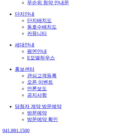
무순위 청약 안내문
단지안내
단지배치도
동호수배치도
커뮤니티
세대안내
평면안내
E모델하우스
홍보센터
관심고객등록
오픈 이벤트
언론보도
공지사항
당첨자 계약 방문예약
방문예약
방문예약 확인
041.881.1500