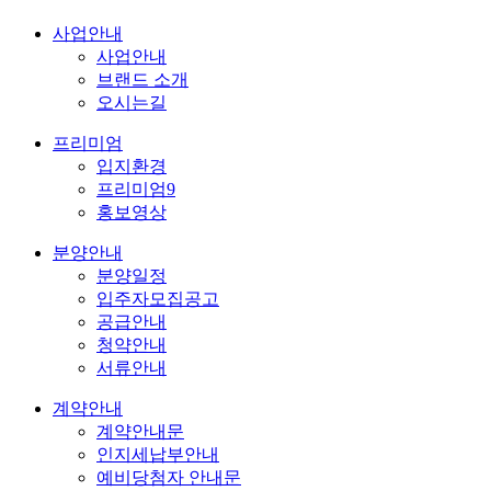
사업안내
사업안내
브랜드 소개
오시는길
프리미엄
입지환경
프리미엄9
홍보영상
분양안내
분양일정
입주자모집공고
공급안내
청약안내
서류안내
계약안내
계약안내문
인지세납부안내
예비당첨자 안내문