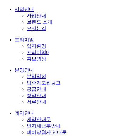
사업안내
사업안내
브랜드 소개
오시는길
프리미엄
입지환경
프리미엄9
홍보영상
분양안내
분양일정
입주자모집공고
공급안내
청약안내
서류안내
계약안내
계약안내문
인지세납부안내
예비당첨자 안내문