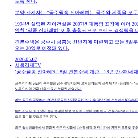
도록 한다.
분양 관계자는 “공주월송 진아레히는 공주와 세종을 모두 
1994년 설립된 진아건설은 2007년 대통령 표창에 이어 
인천 ‘영종 진아레히’ 이후 충청권으로 브랜드 경쟁력을 
견본주택은 공주시 금흥동 31번지에 마련되고 오는 8일부터
오는 20일로 예정돼 있다.
2026.05.07
서울경제TV
‘공주월송 진아레히’ 8일 견본주택 개관…28년 만 800세
신축 아파트 공급이 부족했던 공주 분양시장에 모처럼 대단지 신축 단지가 등장한다. ‘공주
노후 단지일 만큼 신축 수요가 누적된 지역이다.
이번 공급은 공주에서 1998년 준공된 신관주공4단지 이후 28년 만에 선보이는 800세대
특히 지역 내 희소성이 높은 중대형 평형 중심의 구성이 눈에 띈다. 전용 84㎡부터 132
으로 흡수할 것으로 전망된다.
최근 월송생활권에서 공급된 인근 단지들이 1순위 마감 후 단기간에 완판된 흐름도 우