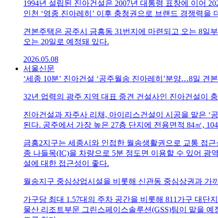
1994년 설립된 진아건설은 2007년 대통령 표창에 이어 
인천 ‘영종 진아레히’ 이후 충청권으로 브랜드 경쟁력을 
견본주택은 공주시 금흥동 31번지에 마련되고 오는 8일부터
오는 20일로 예정돼 있다.
2026.05.08
서울신문
‘세종 10분’ 진아건설 ‘공주월송 진아레히’분양…8일 견
32년 업력의 광주 지역 대표 중견 건설사인 진아건설이 
진아건설과 자주사 리채, 아이리스건설이 시공을 맡은 ‘공주월
된다. 공주에서 가장 높은 27층 단지에 전용면적 84㎡, 1
금흥2지구는 세종시와 인접한 월송생활권으로 교통 접근성과
종 나들목(IC)을 차량으로 5분 정도면 이용할 수 있어 
설에 대한 접근성이 좋다.
월송지구 중심상업시설을 비롯해 신관동 중심상권과 가까워
가구당 최대 1.57대의 주차 공간을 비롯해 811가구 대
물산 리조트부문 그린스페이스솔루션(GSS)팀이 맡을 예