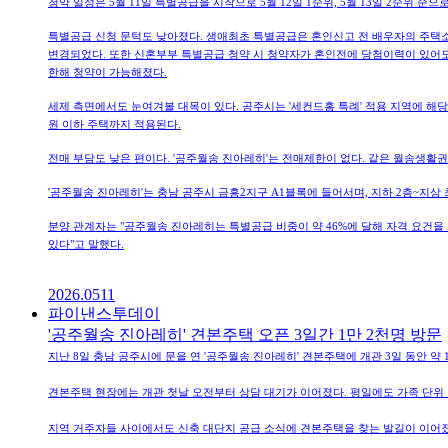
청약 일정은 5월 11일 특별공급을 시작으로 5월 12일 1순위, 5월 13일 2순위 
특별공급 신청 문턱도 낮아졌다. 생애최초 특별공급은 혼인신고 전 배우자의 주
변경되었다. 또한 신혼부부 특별공급 청약 시 청약자가 혼인전에 당첨이력이 있어도 
한해 청약이 가능해졌다.
세제 측면에서도 눈여겨볼 대목이 있다. 공주시는 '세컨드홈 특례' 적용 지역에 해당
원 이하 주택까지 적용된다.
전매 부담도 낮은 편이다. '공주월송 진아레히'는 전매제한이 없다. 같은 월송생활권에
'공주월송 진아레히'는 충남 공주시 금흥2지구 A1블록에 들어서며, 지하 2층~지상 최고 2
분양 관계자는 "공주월송 진아레히는 특별공급 비중이 약 46%에 달해 자격 요건을
있다"고 말했다.
2026.0511
파이낸스투데이
'공주월송 진아레히' 견본주택 오픈 3일간 1만 2천명 방문
지난 8일 충남 공주시에 문을 연 '공주월송 진아레히' 견본주택에 개관 3일 동안 
견본주택 현장에는 개관 첫날 오전부터 상담 대기가 이어졌다. 평일에도 가족 단위
지역 거주자들 사이에서도 신축 대단지 공급 소식에 견본주택을 찾는 발길이 이어졌다.