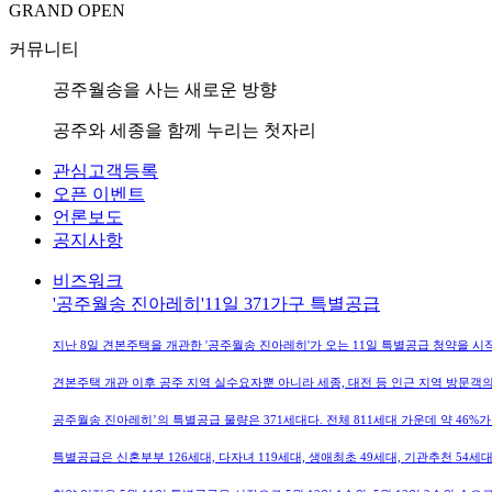
GRAND OPEN
커뮤니티
공주월송을 사는 새로운 방향
공주와 세종을 함께 누리는 첫자리
관심고객등록
오픈 이벤트
언론보도
공지사항
비즈워크
'공주월송 진아레히'11일 371가구 특별공급
지난 8일 견본주택을 개관한 '공주월송 진아레히'가 오는 11일 특별공급 청약을 시
견본주택 개관 이후 공주 지역 실수요자뿐 아니라 세종, 대전 등 인근 지역 방문객
공주월송 진아레히’의 특별공급 물량은 371세대다. 전체 811세대 가운데 약 46%
특별공급은 신혼부부 126세대, 다자녀 119세대, 생애최초 49세대, 기관추천 54