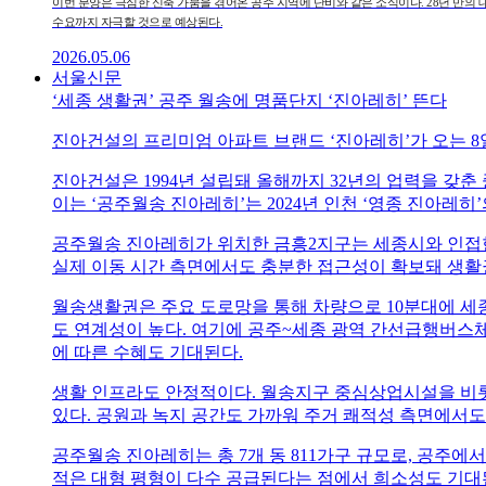
이번 분양은 극심한 신축 가뭄을 겪어온 공주 지역에 단비와 같은 소식이다. 28년 만의 
수요까지 자극할 것으로 예상된다.
2026.05.06
서울신문
‘세종 생활권’ 공주 월송에 명품단지 ‘진아레히’ 뜬다
진아건설의 프리미엄 아파트 브랜드 ‘진아레히’가 오는 8
진아건설은 1994년 설립돼 올해까지 32년의 업력을 갖춘 
이는 ‘공주월송 진아레히’는 2024년 인천 ‘영종 진아레
공주월송 진아레히가 위치한 금흥2지구는 세종시와 인접한
실제 이동 시간 측면에서도 충분한 접근성이 확보돼 생활
월송생활권은 주요 도로망을 통해 차량으로 10분대에 세
도 연계성이 높다. 여기에 공주~세종 광역 간선급행버스체계
에 따른 수혜도 기대된다.
생활 인프라도 안정적이다. 월송지구 중심상업시설을 비롯
있다. 공원과 녹지 공간도 가까워 주거 쾌적성 측면에서도
공주월송 진아레히는 총 7개 동 811가구 규모로, 공주에서 가
적은 대형 평형이 다수 공급된다는 점에서 희소성도 기대