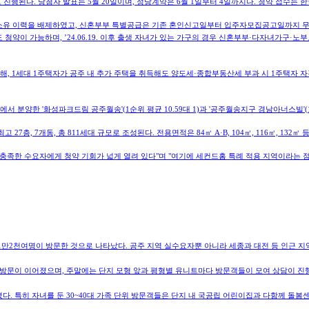
순으로 진행된다. 당첨자 발표는 5월 20일이며, 정당계약은 6월 1일부터 4일까지다. 청약 접수
택소유 이력을 배제하였고, 신혼부부 특별공급은 기존 혼인신고일부터 입주자모집공고일까지 
청약이 가능하며, ’24.06.19. 이후 출생 자녀가 있는 가구의 경우 신혼부부·다자녀가구·
해, 1세대 1주택자가 공주 내 추가 주택을 취득해도 양도세·종합부동산세 부과 시 1주택자 자
서 분양한 '화성파크드림 공주월송'(1순위 평균 10.59대 1)과 '공주월송지구 경남아너스빌'(
7층, 7개동, 총 811세대 규모로 조성된다. 전용면적은 84㎡ A·B, 104㎡, 116㎡, 132㎡
 충족한 수요자에게 청약 기회가 넓게 열려 있다"며 "여기에 세컨드홈 특례 적용 지역이라는 
약 1만2천여명이 방문한 것으로 나타났다. 공주 지역 실수요자뿐 아니라 세종과 대전 등 인근 
 방문이 이어졌으며, 주말에는 단지 모형 앞과 평형별 유니트마다 방문객들이 모여 상담이 진
 특히 자녀를 둔 30~40대 가족 단위 방문객들은 단지 내 국공립 어린이집과 다함께 돌봄센