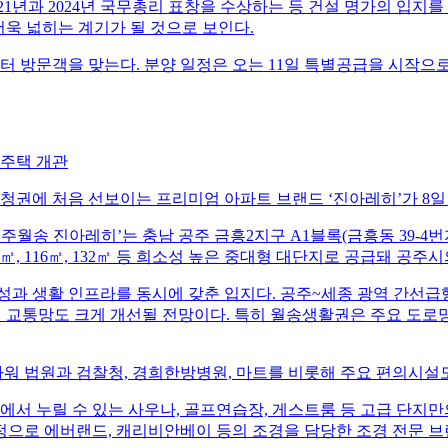
2021년과 2024년 국무총리 표창을 수상하는 등 건설 명가의 입지
더욱 넓히는 계기가 될 것으로 보인다.
 방문객을 맞는다. 분양 일정은 오는 11일 특별공급을 시작으로 1
본주택 개관
충청권에 처음 선보이는 프리미엄 아파트 브랜드 ‘진아레히’가 8
송 진아레히’는 충남 공주 금흥2지구 A1블록(금흥동 39-4번지 일
04㎡, 116㎡, 132㎡ 등 희소성 높은 중대형 대단지로 공급돼 
 생활 인프라를 동시에 갖춘 입지다. 공주~세종 광역 간선급행버
광역 교통망도 크게 개선될 전망이다. 특히 월송생활권은 주요 도로
 법원과 검찰청, 경희한방병원, 마트를 비롯해 주요 편의시설
단지에서 누릴 수 있는 사우나, 골프연습장, 게스트룸 등 고급 단지
정으로 에버랜드, 캐리비안베이 등의 조경을 담당한 조경 전문 