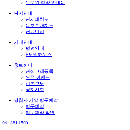
무순위 청약 안내문
단지안내
단지배치도
동호수배치도
커뮤니티
세대안내
평면안내
E모델하우스
홍보센터
관심고객등록
오픈 이벤트
언론보도
공지사항
당첨자 계약 방문예약
방문예약
방문예약 확인
041.881.1500