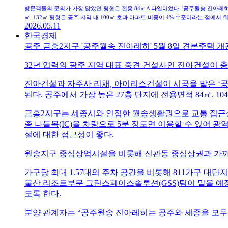
방문객들의 문의가 가장 많았던 평형은 전용 84㎡A 타입이었다. '공주월송 진아레히' 전체
㎡, 132㎡ 평형은 공주 지역 내 100㎡ 초과 아파트 비중이 4% 수준이라는 점에서
2026.05.11
한국경제
공주 금흥2지구 '공주월송 진아레히' 5월 8일 견본주택 개
32년 업력의 광주 지역 대표 중견 건설사인 진아건설이 
진아건설과 자주사 리채, 아이리스건설이 시공을 맡은 ‘공주월
된다. 공주에서 가장 높은 27층 단지에 전용면적 84㎡, 1
금흥2지구는 세종시와 인접한 월송생활권으로 교통 접근성과
종 나들목(IC)을 차량으로 5분 정도면 이용할 수 있어 
설에 대한 접근성이 좋다.
월송지구 중심상업시설을 비롯해 신관동 중심상권과 가까워
가구당 최대 1.57대의 주차 공간을 비롯해 811가구 대
물산 리조트부문 그린스페이스솔루션(GSS)팀이 맡을 예
도록 한다.
분양 관계자는 “공주월송 진아레히는 공주와 세종을 모두 