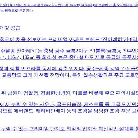
 811세대 중 405세대가 84㎡A 타입이며, 84㎡B(147세대)를 포함하면 총 552세대로 전체
 희소 평형으로 분류된다.
관 및 공급
충청권에 처음 선보이는 프리미엄 아파트 브랜드 ‘진아레히’가 8
송 진아레히’는 충남 공주 금흥2지구 A1블록(금흥동 39-4번지 일
04㎡, 116㎡, 132㎡ 등 희소성 높은 중대형 대단지로 공급돼 
 생활 인프라를 동시에 갖춘 입지다. 공주~세종 광역 간선급행버
광역 교통망도 크게 개선될 전망이다. 특히 월송생활권은 주요 도로
 법원과 검찰청, 경희한방병원, 마트를 비롯해 주요 편의시설
단지에서 누릴 수 있는 사우나, 골프연습장, 게스트룸 등 고급 단지
정으로 에버랜드, 캐리비안베이 등의 조경을 담당한 조경 전문 
누릴 수 있는 프리미엄 단지로 최적의 입지와 혁신적인 설계를 